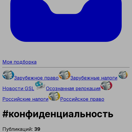
Моя подборка
Зарубежное право
Зарубежные налоги
Новости GSL
Осознанная релокация
Российские налоги
Российское право
#
конфиденциальность
Публикаций:
39