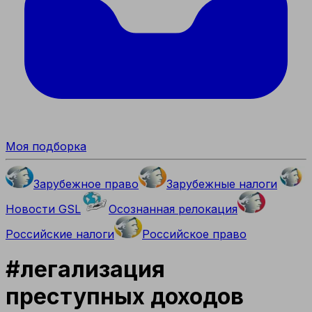
Моя подборка
Зарубежное право
Зарубежные налоги
Новости GSL
Осознанная релокация
Российские налоги
Российское право
#
легализация
преступных доходов