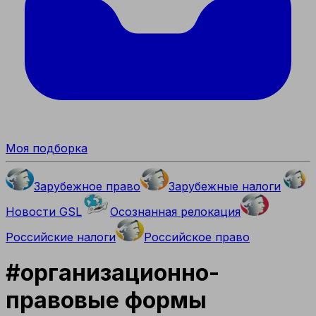
Моя подборка
Зарубежное право
Зарубежные налоги
Новости GSL
Осознанная релокация
Российские налоги
Российское право
#
организационно-
правовые формы